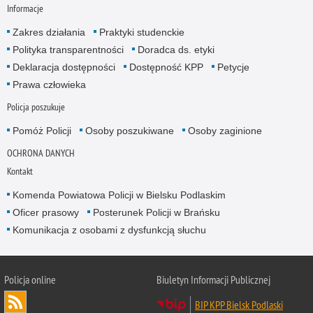
Informacje
Zakres działania
Praktyki studenckie
Polityka transparentności
Doradca ds. etyki
Deklaracja dostępności
Dostępność KPP
Petycje
Prawa człowieka
Policja poszukuje
Pomóż Policji
Osoby poszukiwane
Osoby zaginione
OCHRONA DANYCH
Kontakt
Komenda Powiatowa Policji w Bielsku Podlaskim
Oficer prasowy
Posterunek Policji w Brańsku
Komunikacja z osobami z dysfunkcją słuchu
Policja online
Biuletyn Informacji Publicznej
BIP KPP Bielsk Podlaski