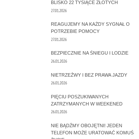
BLISKO 22 TYSIĄCE ZŁOTYCH
27.01.2026
REAGUJEMY NA KAŻDY SYGNAŁ O
POTRZEBIE POMOCY
27.01.2026
BEZPIECZNIE NA ŚNIEGU I LODZIE
26.01.2026
NIETRZEŹWY I BEZ PRAWA JAZDY
26.01.2026
PIĘCIU POSZUKIWANYCH
ZATRZYMANYCH W WEEKENED
26.01.2026
NIE BĄDŹMY OBOJĘTNI! JEDEN
TELEFON MOŻE URATOWAĆ KOMUŚ