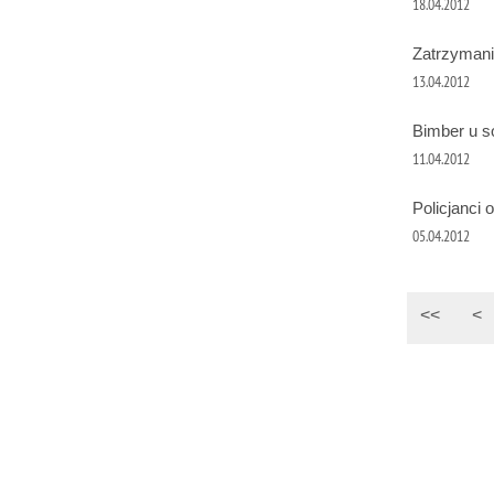
18.04.2012
Zatrzymani
13.04.2012
Bimber u s
11.04.2012
Policjanci o
05.04.2012
<<
<