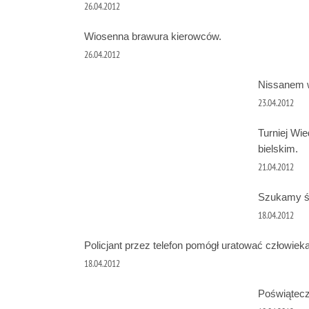
26.04.2012
Wiosenna brawura kierowców.
26.04.2012
Nissanem 
23.04.2012
Turniej Wi
bielskim.
21.04.2012
Szukamy ś
18.04.2012
Policjant przez telefon pomógł uratować człowieka
18.04.2012
Poświątecz