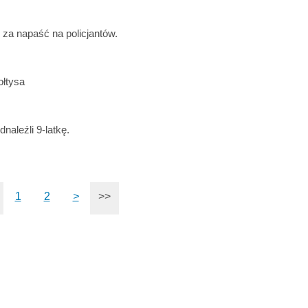
 za napaść na policjantów.
ołtysa
dnaleźli 9-latkę.
1
2
>
>>