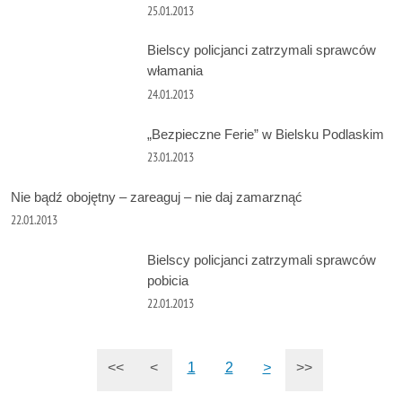
25.01.2013
Bielscy policjanci zatrzymali sprawców
włamania
24.01.2013
„Bezpieczne Ferie” w Bielsku Podlaskim
23.01.2013
Nie bądź obojętny – zareaguj – nie daj zamarznąć
22.01.2013
Bielscy policjanci zatrzymali sprawców
pobicia
22.01.2013
<<
<
1
2
>
>>