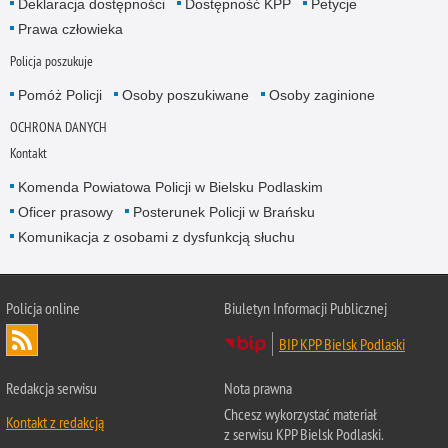
Deklaracja dostępności
Dostępność KPP
Petycje
Prawa człowieka
Policja poszukuje
Pomóż Policji
Osoby poszukiwane
Osoby zaginione
OCHRONA DANYCH
Kontakt
Komenda Powiatowa Policji w Bielsku Podlaskim
Oficer prasowy
Posterunek Policji w Brańsku
Komunikacja z osobami z dysfunkcją słuchu
Policja online
Biuletyn Informacji Publicznej
BIP KPP Bielsk Podlaski
Redakcja serwisu
Nota prawna
Chcesz wykorzystać materiał
Kontakt z redakcją
z serwisu KPP Bielsk Podlaski.