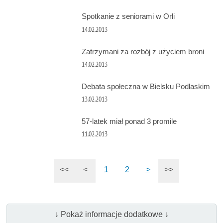
Spotkanie z seniorami w Orli
14.02.2013
Zatrzymani za rozbój z użyciem broni
14.02.2013
Debata społeczna w Bielsku Podlaskim
13.02.2013
57-latek miał ponad 3 promile
11.02.2013
<<
<
1
2
>
>>
↓ Pokaż informacje dodatkowe ↓