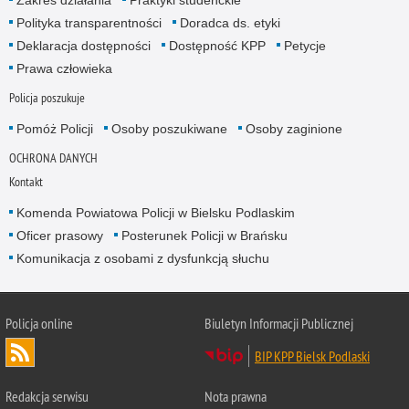
Zakres działania
Praktyki studenckie
Polityka transparentności
Doradca ds. etyki
Deklaracja dostępności
Dostępność KPP
Petycje
Prawa człowieka
Policja poszukuje
Pomóż Policji
Osoby poszukiwane
Osoby zaginione
OCHRONA DANYCH
Kontakt
Komenda Powiatowa Policji w Bielsku Podlaskim
Oficer prasowy
Posterunek Policji w Brańsku
Komunikacja z osobami z dysfunkcją słuchu
Policja online
Biuletyn Informacji Publicznej
BIP KPP Bielsk Podlaski
Redakcja serwisu
Nota prawna