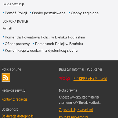
Policja poszukuje
Pomóż Policji
Osoby poszukiwane
Osoby zaginione
OCHRONA DANYCH
Kontakt
Komenda Powiatowa Policji w Bielsku Podlaskim
Oficer prasowy
Posterunek Policji w Brańsku
Komunikacja z osobami z dysfunkcją słuchu
Policja online
Biuletyn Informacji Publicznej
BIP KPP Bielsk Podlaski
Redakcja serwisu
Nota prawna
Chcesz wykorzystać materiał
Kontakt z redakcją
z serwisu KPP Bielsk Podlaski.
Dostępność
Zapoznaj się z zasadami
Deklaracja dostępności
Polityka prywatności