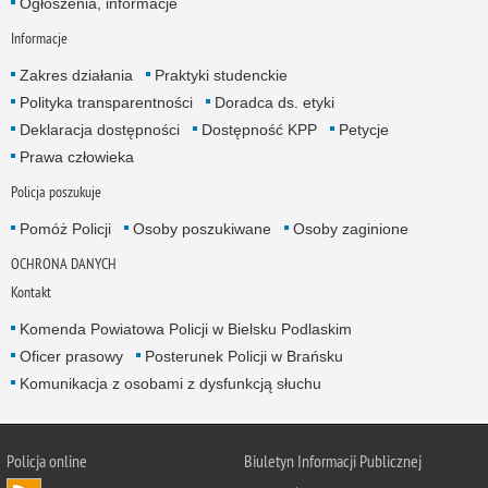
Ogłoszenia, informacje
Informacje
Zakres działania
Praktyki studenckie
Polityka transparentności
Doradca ds. etyki
Deklaracja dostępności
Dostępność KPP
Petycje
Prawa człowieka
Policja poszukuje
Pomóż Policji
Osoby poszukiwane
Osoby zaginione
OCHRONA DANYCH
Kontakt
Komenda Powiatowa Policji w Bielsku Podlaskim
Oficer prasowy
Posterunek Policji w Brańsku
Komunikacja z osobami z dysfunkcją słuchu
Policja online
Biuletyn Informacji Publicznej