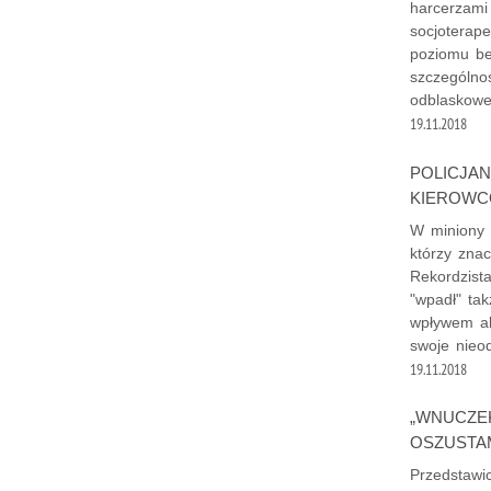
harcerzami
socjoterape
poziomu be
szczególno
odblaskowe 
19.11.2018
POLICJAN
KIEROW
W miniony 
którzy zna
Rekordzist
"wpadł" ta
wpływem al
swoje nieo
19.11.2018
„WNUCZEK
OSZUSTA
Przedstawic