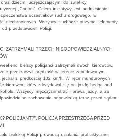
 oraz dziećmi uczęszczającymi do świetlicy
utycznej „Caritas”. Celem inicjatywy jest podniesienie
zpieczeństwa uczestników ruchu drogowego, w
ści niechronionych. Wszyscy słuchacze otrzymali elementy
od przedstawicieli Policji.
CI ZATRZYMALI TRZECH NIEODPOWIEDZIALNYCH
CÓW
weekend bielscy policjanci zatrzymali dwóch kierowców,
cznie przekroczyli prędkość w terenie zabudowanym.
a jechał z prędkością 132 km/h. W ręce mundurowych
kże kierowca, który zdecydował się na jazdę będąc pod
koholu. Wszyscy mężczyźni stracili prawa jazdy, a za
dpowiedzialne zachowanie odpowiedzą teraz przed sądem.
? POLICJANT?”. POLICJA PRZESTRZEGA PRZED
MI
iele bielskiej Policji prowadzą działania profilaktyczne,