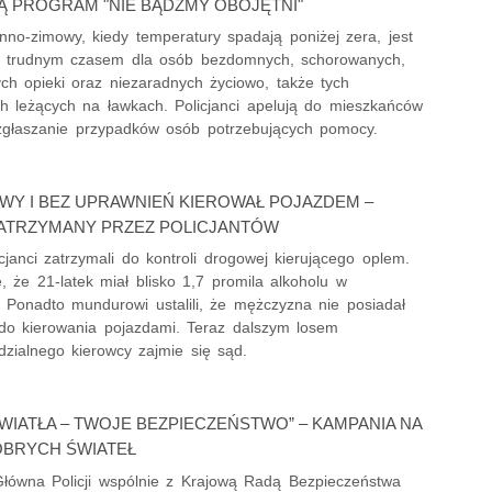
Ą PROGRAM "NIE BĄDŹMY OBOJĘTNI"
nno-zimowy, kiedy temperatury spadają poniżej zera, jest
e trudnym czasem dla osób bezdomnych, schorowanych,
ch opieki oraz niezaradnych życiowo, także tych
ch leżących na ławkach. Policjanci apelują do mieszkańców
zgłaszanie przypadków osób potrzebujących pomocy.
WY I BEZ UPRAWNIEŃ KIEROWAŁ POJAZDEM –
ZATRZYMANY PRZEZ POLICJANTÓW
icjanci zatrzymali do kontroli drogowej kierującego oplem.
, że 21-latek miał blisko 1,7 promila alkoholu w
. Ponadto mundurowi ustalili, że mężczyzna nie posiadał
do kierowania pojazdami. Teraz dalszym losem
dzialnego kierowcy zajmie się sąd.
WIATŁA – TWOJE BEZPIECZEŃSTWO” – KAMPANIA NA
OBRYCH ŚWIATEŁ
ówna Policji wspólnie z Krajową Radą Bezpieczeństwa