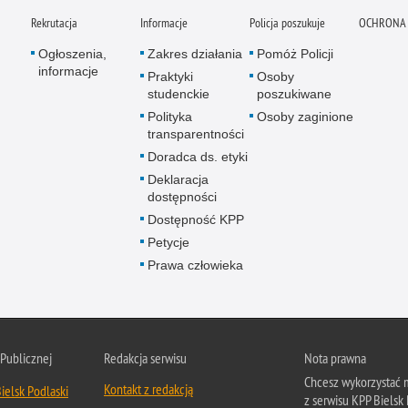
Rekrutacja
Informacje
Policja poszukuje
OCHRONA
Ogłoszenia,
Zakres działania
Pomóż Policji
informacje
Praktyki
Osoby
studenckie
poszukiwane
Polityka
Osoby zaginione
transparentności
Doradca ds. etyki
Deklaracja
dostępności
Dostępność KPP
Petycje
Prawa człowieka
 Publicznej
Redakcja serwisu
Nota prawna
Chcesz wykorzystać m
Kontakt z redakcją
ielsk Podlaski
z serwisu KPP Bielsk 