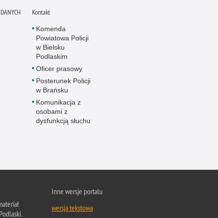
 DANYCH
Kontakt
Komenda
Powiatowa Policji
w Bielsku
Podlaskim
Oficer prasowy
Posterunek Policji
w Brańsku
Komunikacja z
osobami z
dysfunkcją słuchu
Inne wersje portalu
ateriał
wersja tekstowa
Podlaski.