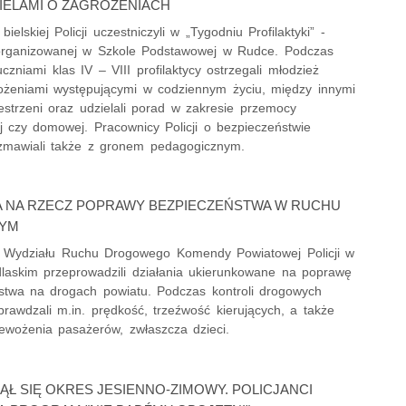
IELAMI O ZAGROŻENIACH
ielskiej Policji uczestniczyli w „Tygodniu Profilaktyki” -
organizowanej w Szkole Podstawowej w Rudce. Podczas
czniami klas IV – VIII profilaktycy ostrzegali młodzież
ożeniami występującymi w codziennym życiu, między innymi
estrzeni oraz udzielali porad w zakresie przemocy
j czy domowej. Pracownicy Policji o bezpieczeństwie
zmawiali także z gronem pedagogicznym.
A NA RZECZ POPRAWY BEZPIECZEŃSTWA W RUCHU
YM
 z Wydziału Ruchu Drogowego Komendy Powiatowej Policji w
dlaskim przeprowadzili działania ukierunkowane na poprawę
stwa na drogach powiatu. Podczas kontroli drogowych
sprawdzali m.in. prędkość, trzeźwość kierujących, a także
ewożenia pasażerów, zwłaszcza dzieci.
Ł SIĘ OKRES JESIENNO-ZIMOWY. POLICJANCI