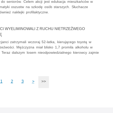
 do seniorów. Celem akcji jest edukacja mieszkańców w
ematyki oszustw na szkodę osób starszych. Słuchacze
ównież naklejki profilaktyczne.
CI WYELIMINOWALI Z RUCHU NIETRZEŹWEGO
Ę
icjanci zatrzymali wczoraj 52-latka, kierującego toyotą w
rzeźwości. Mężczyzna miał blisko 1,7 promila alkoholu w
. Teraz dalszym losem nieodpowiedzialnego kierowcy zajmie
1
2
3
>
>>