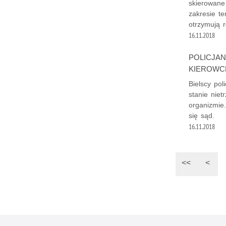
skierowane
zakresie t
otrzymują r
16.11.2018
POLICJAN
KIEROWC
Bielscy pol
stanie niet
organizmie
się sąd.
16.11.2018
<<
<