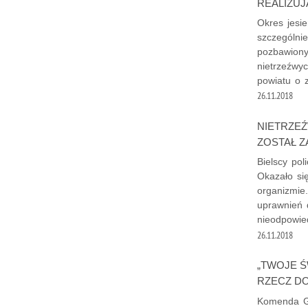
REALIZUJ
Okres jesie
szczególni
pozbawiony
nietrzeźwy
powiatu o 
26.11.2018
NIETRZEŹ
ZOSTAŁ 
Bielscy pol
Okazało się
organizmie
uprawnień 
nieodpowie
26.11.2018
„TWOJE Ś
RZECZ D
Komenda Gł