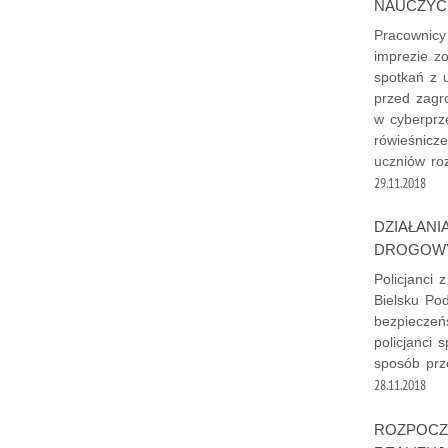
NAUCZYC
Pracownicy b
imprezie z
spotkań z u
przed zagr
w cyberprz
rówieśnicze
uczniów ro
29.11.2018
DZIAŁANI
DROGOW
Policjanci
Bielsku Po
bezpieczeń
policjanci 
sposób prz
28.11.2018
ROZPOCZĄ