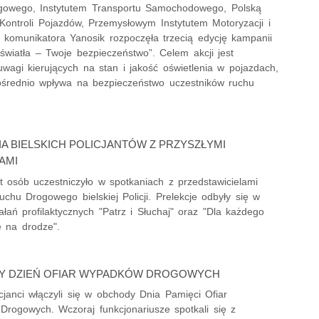
owego, Instytutem Transportu Samochodowego, Polską
 Kontroli Pojazdów, Przemysłowym Instytutem Motoryzacji i
 komunikatora Yanosik rozpoczęła trzecią edycję kampanii
światła – Twoje bezpieczeństwo”. Celem akcji jest
wagi kierujących na stan i jakość oświetlenia w pojazdach,
ośrednio wpływa na bezpieczeństwo uczestników ruchu
.
A BIELSKICH POLICJANTÓW Z PRZYSZŁYMI
AMI
ąt osób uczestniczyło w spotkaniach z przedstawicielami
chu Drogowego bielskiej Policji. Prelekcje odbyły się w
łań profilaktycznych "Patrz i Słuchaj" oraz "Dla każdego
e na drodze".
Y DZIEŃ OFIAR WYPADKÓW DROGOWYCH
icjanci włączyli się w obchody Dnia Pamięci Ofiar
rogowych. Wczoraj funkcjonariusze spotkali się z