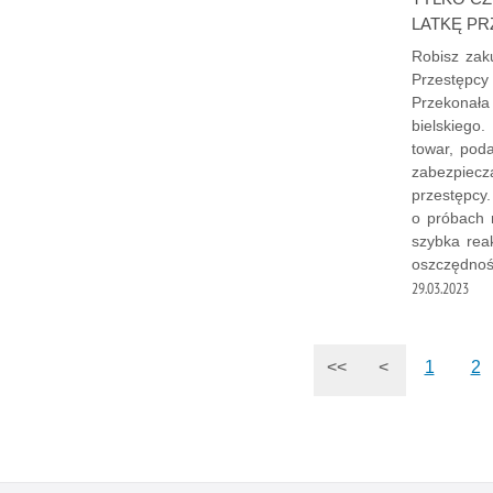
LATKĘ PR
Robisz zak
Przestępcy
Przekonała
bielskiego.
towar, pod
zabezpiecz
przestępcy
o próbach 
szybka rea
oszczędnoś
29.03.2023
<<
<
1
2