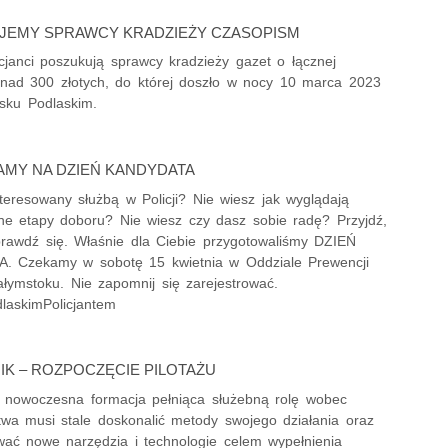
JEMY SPRAWCY KRADZIEŻY CZASOPISM
icjanci poszukują sprawcy kradzieży gazet o łącznej
onad 300 złotych, do której doszło w nocy 10 marca 2023
lsku Podlaskim.
MY NA DZIEŃ KANDYDATA
teresowany służbą w Policji? Nie wiesz jak wyglądają
ne etapy doboru? Nie wiesz czy dasz sobie radę? Przyjdź,
prawdź się. Właśnie dla Ciebie przygotowaliśmy DZIEŃ
 Czekamy w sobotę 15 kwietnia w Oddziale Prewencji
iałymstoku. Nie zapomnij się zarejestrować.
laskimPolicjantem
IK – ROZPOCZĘCIE PILOTAŻU
ko nowoczesna formacja pełniąca służebną rolę wobec
twa musi stale doskonalić metody swojego działania oraz
wać nowe narzędzia i technologie celem wypełnienia