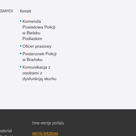
 DANYCH
Kontakt
Komenda
Powiatowa Policji
w Bielsku
Podlaskim
Oficer prasowy
Posterunek Policji
w Brańsku
Komunikacja z
osobami z
dysfunkcją słuchu
Inne wersje portalu
ateriał
wersja tekstowa