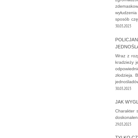
zdemaskowa
wyłudzenia 
sposób czę
30.03.2023
POLICJAN
JEDNOŚ
Wraz z roz
kradzieży 
odpowiedni
złodzieja. 
jednośladó
30.03.2023
JAK WYGL
Charakter 
doskonaleni
29.03.2023
TYLKO C