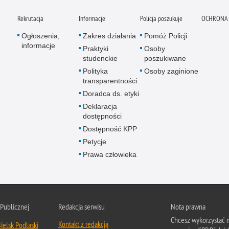
Rekrutacja
Informacje
Policja poszukuje
OCHRONA
Ogłoszenia,
Zakres działania
Pomóż Policji
informacje
Praktyki
Osoby
studenckie
poszukiwane
Polityka
Osoby zaginione
transparentności
Doradca ds. etyki
Deklaracja
dostępności
Dostępność KPP
Petycje
Prawa człowieka
 Publicznej
Redakcja serwisu
Nota prawna
Chcesz wykorzystać m
Kontakt z redakcją
ielsk Podlaski