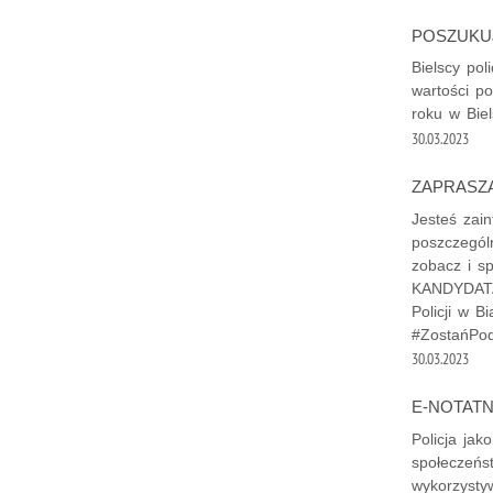
POSZUKU
Bielscy pol
wartości p
roku w Bie
30.03.2023
ZAPRASZA
Jesteś zain
poszczegól
zobacz i s
KANDYDATA.
Policji w B
#ZostańPod
30.03.2023
E-NOTATN
Policja ja
społeczeńs
wykorzysty