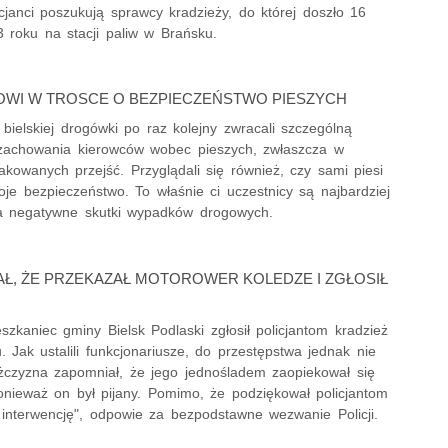
icjanci poszukują sprawcy kradzieży, do której doszło 16
 roku na stacji paliw w Brańsku.
WI W TROSCE O BEZPIECZEŃSTWO PIESZYCH
z bielskiej drogówki po raz kolejny zwracali szczególną
achowania kierowców wobec pieszych, zwłaszcza w
akowanych przejść. Przyglądali się również, czy sami piesi
je bezpieczeństwo. To właśnie ci uczestnicy są najbardziej
a negatywne skutki wypadków drogowych.
Ł, ŻE PRZEKAZAŁ MOTOROWER KOLEDZE I ZGŁOSIŁ
eszkaniec gminy Bielsk Podlaski zgłosił policjantom kradzież
 Jak ustalili funkcjonariusze, do przestępstwa jednak nie
żczyzna zapomniał, że jego jednośladem zaopiekował się
onieważ on był pijany. Pomimo, że podziękował policjantom
 interwencję", odpowie za bezpodstawne wezwanie Policji.