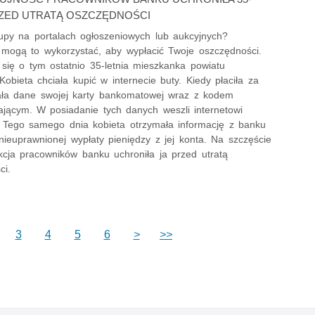
ZED UTRATĄ OSZCZĘDNOŚCI
upy na portalach ogłoszeniowych lub aukcyjnych?
 mogą to wykorzystać, aby wypłacić Twoje oszczędności.
 się o tym ostatnio 35-letnia mieszkanka powiatu
 Kobieta chciała kupić w internecie buty. Kiedy płaciła za
ała dane swojej karty bankomatowej wraz z kodem
ającym. W posiadanie tych danych weszli internetowi
. Tego samego dnia kobieta otrzymała informację z banku
nieuprawnionej wypłaty pieniędzy z jej konta. Na szczęście
kcja pracowników banku uchroniła ja przed utratą
ci.
3
4
5
6
>
>>