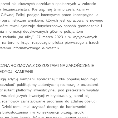
 przed nią słusznych oczekiwań społecznych w zakresie
a bezpieczeństwa. Kierując się tymi przesłankami w
Głównej Policji podjęto intensywne prace koncepcyjne, a
programistyczne wynikiem, których jest opracowanie nowego
 które rewolucjonizuje dotychczasowy sposób gromadzenia i
nia informacji dedykowanych głównie policjantom
ym zadania „na ulicy”. 27 marca 2023 r. w wytypowanych
 na terenie kraju, rozpoczęto pilotaż pierwszego z trzech
stemu informatycznego e-Notatnik.
CZNA ROZMOWA Z OSZUSTAMI NA ZAKOŃCZENIE
EDYCJI KAMPANII
ugą edycję kampanii społecznej " Nie popełnij tego błędu,
ę oszukać" publikujemy autentyczną rozmowę z oszustami.
nsultant platformy inwestycyjnej, pod pretekstem wypłaty
 wcześniejszych inwestycji w kryptowaluty, starał się
 rozmówcy zainstalowanie programu do zdalnej obsługi
. Dzięki temu miał uzyskać dostęp do bankowości
j białostoczanina i w konsekwencji przejąć środki
e na jego koncie. W tym przypadku oszust został