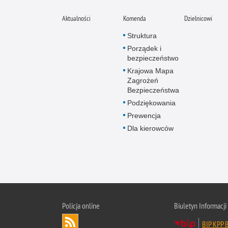
Aktualności
Komenda
Dzielnicowi
Struktura
Porządek i
bezpieczeństwo
Krajowa Mapa
Zagrożeń
Bezpieczeństwa
Podziękowania
Prewencja
Dla kierowców
Policja online
Biuletyn Informacji
BIP KPP B