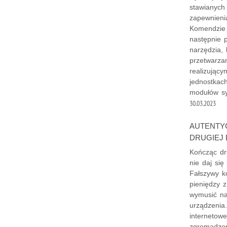
stawianych
zapewnieni
Komendzie 
następnie 
narzędzia,
przetwarza
realizując
jednostkach
modułów sy
30.03.2023
AUTENTY
DRUGIEJ 
Kończąc dr
nie daj si
Fałszywy ko
pieniędzy z
wymusić na
urządzenia
internetowe
zgromadzon