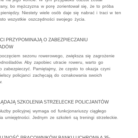
ny, bo mężczyzna w porę zorientował się, że to próba
pieniędzy. Niestety wiele osób daje się nabrać i traci w ten
sto wszystkie oszczędności swojego życia.
CI PRZYPOMINAJĄ O ZABEZPIECZANIU
LADÓW
poczęciem sezonu rowerowego, zwiększa się zagrożenie
jednośladów. Aby zapobiec utracie roweru, warto go
o zabezpieczyć. Pamiętajmy, że często to okazja czyni
Bielscy policjanci zachęcają do oznakowania swoich
w.
ĄDAJĄ SZKOLENIA STRZELECKE POLICJANTÓW
służby policyjnej wymaga od funkcjonariuszy ciągłego
a umiejętności. Jednym ze szkoleń są treningi strzeleckie.
ZUJNOŚĆ PRACOWNIKÓW BANKU UCHRONIŁA 35-