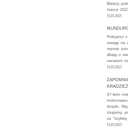
Bielscy pol
marca 2023
31.03.2023
MUNDURO
Policjanci 
uwagę na z
rejonie ozn
dbają o swo
narażeni n
31.03.2023
ZAPOMNIA
KRADZIEŻ
47-letni mi
motoroweru.
doszło. Mę
znajomy, p
za "szybką
31.03.2023