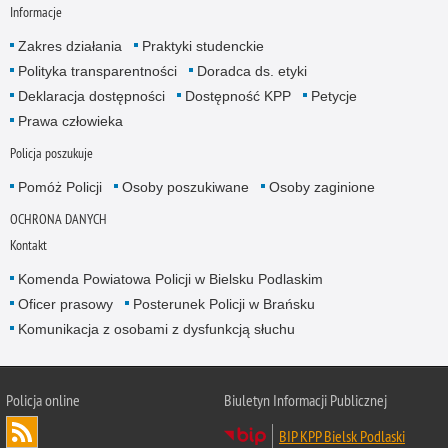
Informacje
Zakres działania
Praktyki studenckie
Polityka transparentności
Doradca ds. etyki
Deklaracja dostępności
Dostępność KPP
Petycje
Prawa człowieka
Policja poszukuje
Pomóż Policji
Osoby poszukiwane
Osoby zaginione
OCHRONA DANYCH
Kontakt
Komenda Powiatowa Policji w Bielsku Podlaskim
Oficer prasowy
Posterunek Policji w Brańsku
Komunikacja z osobami z dysfunkcją słuchu
Policja online
Biuletyn Informacji Publicznej
BIP KPP Bielsk Podlaski