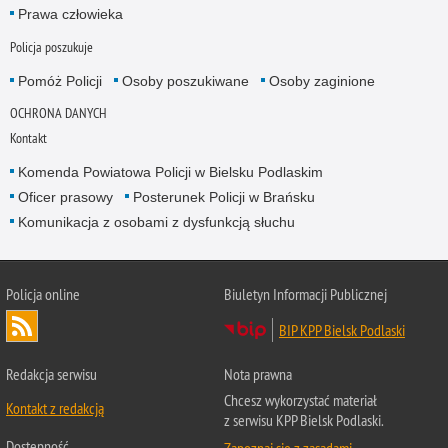
Prawa człowieka
Policja poszukuje
Pomóż Policji
Osoby poszukiwane
Osoby zaginione
OCHRONA DANYCH
Kontakt
Komenda Powiatowa Policji w Bielsku Podlaskim
Oficer prasowy
Posterunek Policji w Brańsku
Komunikacja z osobami z dysfunkcją słuchu
Policja online
Biuletyn Informacji Publicznej
BIP KPP Bielsk Podlaski
Redakcja serwisu
Nota prawna
Chcesz wykorzystać materiał
Kontakt z redakcją
z serwisu KPP Bielsk Podlaski.
Dostępność
Zapoznaj się z zasadami