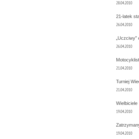
28.04.2010
21-latek st
26.04.2010
„Uczciwy” 
26.04.2010
Motocyklis
21.04.2010
Turniej Wi
21.04.2010
Wielbiciele
19.04.2010
Zatrzymany
19.04.2010