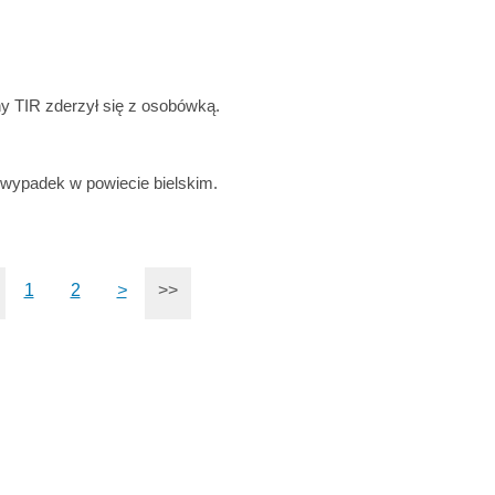
 TIR zderzył się z osobówką.
 wypadek w powiecie bielskim.
1
2
>
>>