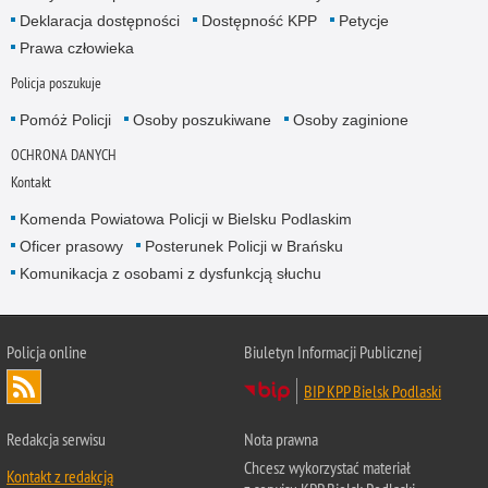
Deklaracja dostępności
Dostępność KPP
Petycje
Prawa człowieka
Policja poszukuje
Pomóż Policji
Osoby poszukiwane
Osoby zaginione
OCHRONA DANYCH
Kontakt
Komenda Powiatowa Policji w Bielsku Podlaskim
Oficer prasowy
Posterunek Policji w Brańsku
Komunikacja z osobami z dysfunkcją słuchu
Policja online
Biuletyn Informacji Publicznej
BIP KPP Bielsk Podlaski
Redakcja serwisu
Nota prawna
Chcesz wykorzystać materiał
Kontakt z redakcją