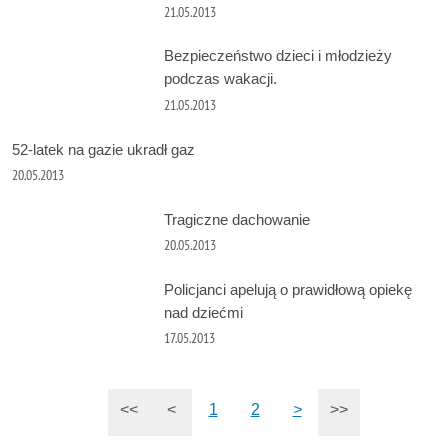
21.05.2013
Bezpieczeństwo dzieci i młodzieży
podczas wakacji.
21.05.2013
52-latek na gazie ukradł gaz
20.05.2013
Tragiczne dachowanie
20.05.2013
Policjanci apelują o prawidłową opiekę
nad dziećmi
17.05.2013
<<
<
1
2
>
>>