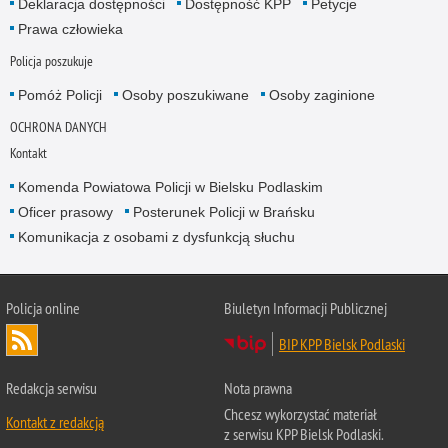
Deklaracja dostępności
Dostępność KPP
Petycje
Prawa człowieka
Policja poszukuje
Pomóż Policji
Osoby poszukiwane
Osoby zaginione
OCHRONA DANYCH
Kontakt
Komenda Powiatowa Policji w Bielsku Podlaskim
Oficer prasowy
Posterunek Policji w Brańsku
Komunikacja z osobami z dysfunkcją słuchu
Policja online
Biuletyn Informacji Publicznej
BIP KPP Bielsk Podlaski
Redakcja serwisu
Nota prawna
Chcesz wykorzystać materiał
Kontakt z redakcją
z serwisu KPP Bielsk Podlaski.