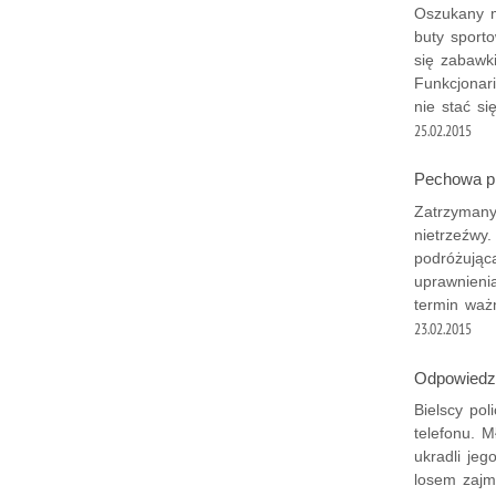
Oszukany m
buty sporto
się zabawki
Funkcjonar
nie stać si
25.02.2015
Pechowa p
Zatrzymany 
nietrzeźwy.
podróżując
uprawnieni
termin waż
23.02.2015
Odpowiedzą
Bielscy pol
telefonu. 
ukradli jeg
losem zajm