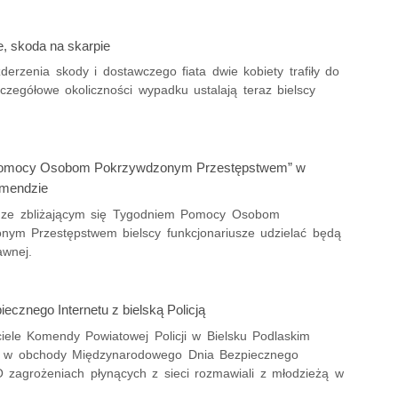
e, skoda na skarpie
erzenia skody i dostawczego fiata dwie kobiety trafiły do
zczegółowe okoliczności wypadku ustalają teraz bielscy
Pomocy Osobom Pokrzywdzonym Przestępstwem” w
omendzie
 ze zbliżającym się Tygodniem Pomocy Osobom
nym Przestępstwem bielscy funkcjonariusze udzielać będą
wnej.
ecznego Internetu z bielską Policją
ciele Komendy Powiatowej Policji w Bielsku Podlaskim
ię w obchody Międzynarodowego Dnia Bezpiecznego
 O zagrożeniach płynących z sieci rozmawiali z młodzieżą w