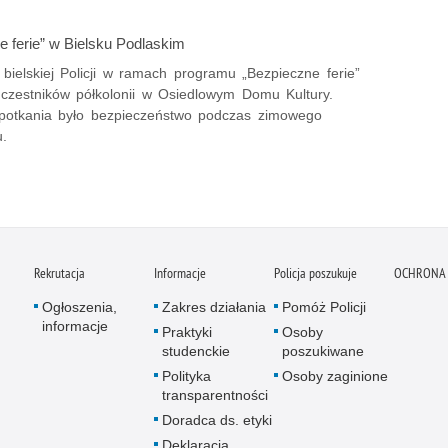
e ferie” w Bielsku Podlaskim
bielskiej Policji w ramach programu „Bezpieczne ferie”
 uczestników półkolonii w Osiedlowym Domu Kultury.
otkania było bezpieczeństwo podczas zimowego
.
Rekrutacja
Informacje
Policja poszukuje
OCHRONA
Ogłoszenia,
Zakres działania
Pomóż Policji
informacje
Praktyki
Osoby
studenckie
poszukiwane
Polityka
Osoby zaginione
transparentności
Doradca ds. etyki
Deklaracja