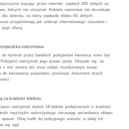
ężczyzna kupując przez internet, zapłacił 300 złotych za
we, których nie otrzymał. Kobieta natomiast nie doczekała
 dla dziecka, za który zapłaciła blisko 60 złotych.
iusze przypominają jak uniknąć internetowego oszustwa i
ę jego ofiarą.
rzejażdżka rodzeństwa
do kontroli przez bielskich policjantów kierowca volvo był
 Policjanci zatrzymali jego prawo jazdy. Okazało się, że
a z nim siostra też musi oddać mundurowym swoje
a do kierowania pojazdami, ponieważ dokument stracił
ności.
 za kradzież telefonu
icjanci zatrzymali dwóch 18-latków podejrzanych o kradzież
Młodzi mężczyźni wykorzystując nieuwagę sprzedawcy sklepu
o aparat. Obaj trafili do policyjnego aresztu, a dalej ich
ie się sąd.