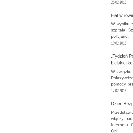
23.02.2015
Fiat w rowi
W wyniku zd
szpitala. S
policjanci.
19.02.2015
„Tydzień 
bielskiej k
W związku
Pokrzywdzo
pomocy pra
12.02.2015
Dzień Bezpi
Przedstawi
włączyli s
Internetu.
Orli.