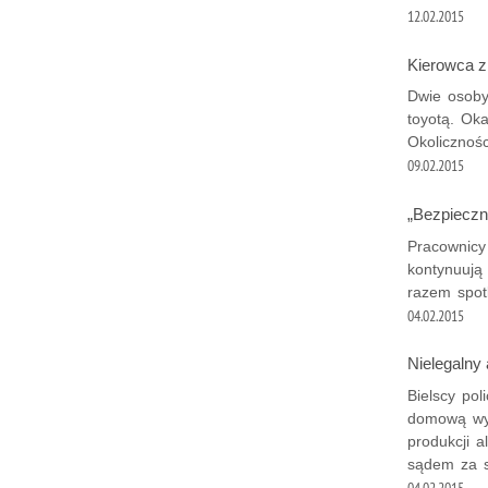
12.02.2015
Kierowca z
Dwie osoby
toyotą. Oka
Okolicznośc
09.02.2015
„Bezpieczne 
Pracownicy
kontynuują
razem spotk
04.02.2015
Nielegalny 
Bielscy po
domową wyt
produkcji 
sądem za s