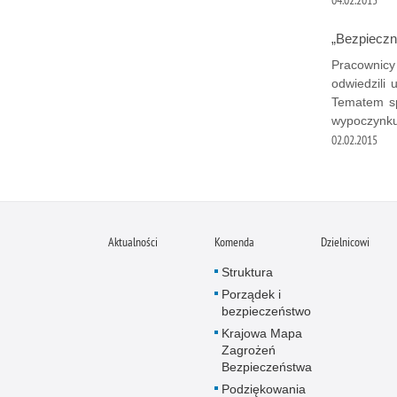
04.02.2015
„Bezpieczn
Pracownicy 
odwiedzili
Tematem sp
wypoczynku
02.02.2015
Aktualności
Komenda
Dzielnicowi
Struktura
Porządek i
bezpieczeństwo
Krajowa Mapa
Zagrożeń
Bezpieczeństwa
Podziękowania