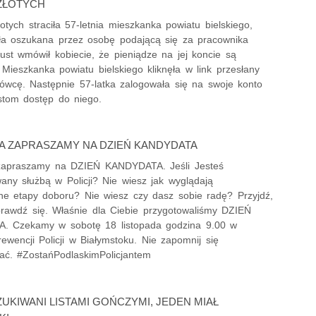
ZŁOTYCH
łotych straciła 57-letnia mieszkanka powiatu bielskiego,
ała oszukana przez osobę podającą się za pracownika
ust wmówił kobiecie, że pieniądze na jej koncie są
Mieszkanka powiatu bielskiego kliknęła w link przesłany
ówcę. Następnie 57-latka zalogowała się na swoje konto
stom dostęp do niego.
A ZAPRASZAMY NA DZIEŃ KANDYDATA
zapraszamy na DZIEŃ KANDYDATA. Jeśli Jesteś
any służbą w Policji? Nie wiesz jak wyglądają
ne etapy doboru? Nie wiesz czy dasz sobie radę? Przyjdź,
prawdź się. Właśnie dla Ciebie przygotowaliśmy DZIEŃ
. Czekamy w sobotę 18 listopada godzina 9.00 w
ewencji Policji w Białymstoku. Nie zapomnij się
wać. #ZostańPodlaskimPolicjantem
ZUKIWANI LISTAMI GOŃCZYMI, JEDEN MIAŁ