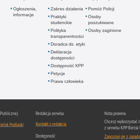
Ogłoszenia,
Zakres działania
Pomóż Policji
informacje
Praktyki
Osoby
studenckie
poszukiwane
Polityka
Osoby zaginione
transparentności
Doradca ds. etyki
Deklaracja
dostępności
Dostępność KPP
Petycje
Prawa człowieka
 Publicznej
Redakcja serwisu
Nota prawna
Chcesz wykorzystać m
Kontakt z redakcją
ielsk Podlaski
z serwisu KPP Bielsk 
Dostępność
Zapoznaj się z zasad