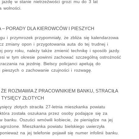
 jazdę w stanie nietrzeźwości grozi mu do 3 lat
a wolności.
MA – PORADY DLA KIEROWCÓW I PIESZYCH
gu i przymrozek przypomniały, że zbliża się kalendarzowa
cz zmiany opon i przygotowania auta do tej trudnej i
j pory roku, należy także zmienić technikę i sposób jazdy.
esi w tym okresie powinni zachować szczególną ostrożność
aczania na jezdnię. Bielscy policjanci apelują do
i pieszych o zachowanie czujności i rozwagę.
 ŻE ROZMAWIA Z PRACOWNIKIEM BANKU, STRACIŁA
 TYSIĘCY ZŁOTYCH
sięcy złotych straciła 27-letnia mieszkanka powiatu
, która została oszukana przez osoby podające się za
w banku. Oszuści wmówili kobiecie, że pieniądze na jej
zagrożone. Mieszkanka powiatu bielskiego uwierzyła
onieważ na jej telefonie pojawił się numer infolinii banku.