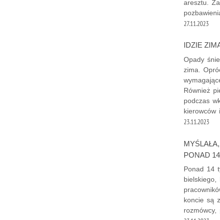
aresztu. Za
pozbawieni
27.11.2023
IDZIE ZI
Opady śnie
zima. Opró
wymagające
Również pi
podczas wkr
kierowców 
23.11.2023
MYŚLAŁA,
PONAD 14
Ponad 14 ty
bielskiego
pracownikó
koncie są 
rozmówcy, p