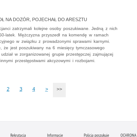
Ł NA DOZÓR, POJECHAŁ DO ARESZTU
icjanci zatrzymali kolejne osoby poszukiwane. Jedną z nich
 60-latek. Mężczyzna przyszedł na komendę w ramach
icyjnego w związku z prowadzonymi sprawami karnymi.
ę, że jest poszukiwany na 6 miesięcy tymczasowego
 udział w zorganizowanej grupie przestępczej zajmującej
 innymi przestępstwami akcyzowymi i rozbojami.
2
3
4
>
>>
Rekrutacja
Informacje
Policja poszukuje
OCHRONA