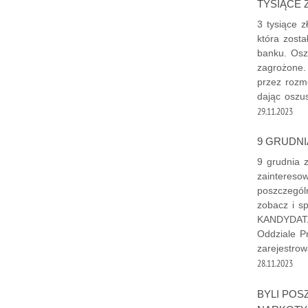
TYSIĄCE 
3 tysiące z
która zost
banku. Osz
zagrożone. 
przez rozm
dając oszu
29.11.2023
9 GRUDNI
9 grudnia 
zainteresow
poszczegól
zobacz i s
KANDYDATA
Oddziale Pr
zarejestro
28.11.2023
BYLI POS