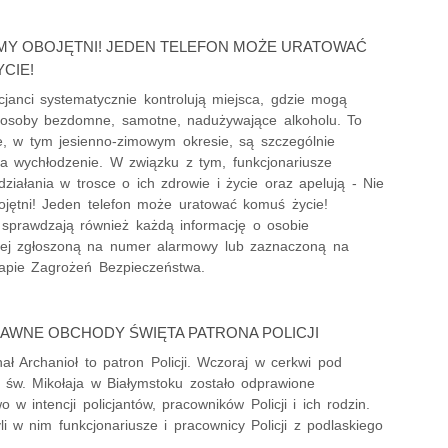
MY OBOJĘTNI! JEDEN TELEFON MOŻE URATOWAĆ
CIE!
icjanci systematycznie kontrolują miejsca, gdzie mogą
osoby bezdomne, samotne, nadużywające alkoholu. To
e, w tym jesienno-zimowym okresie, są szczególnie
a wychłodzenie. W związku z tym, funkcjonariusze
ziałania w trosce o ich zdrowie i życie oraz apelują - Nie
jętni! Jeden telefon może uratować komuś życie!
sprawdzają również każdą informację o osobie
cej zgłoszoną na numer alarmowy lub zaznaczoną na
apie Zagrożeń Bezpieczeństwa.
AWNE OBCHODY ŚWIĘTA PATRONA POLICJI
ał Archanioł to patron Policji. Wczoraj w cerkwi pod
św. Mikołaja w Białymstoku zostało odprawione
 w intencji policjantów, pracowników Policji i ich rodzin.
li w nim funkcjonariusze i pracownicy Policji z podlaskiego