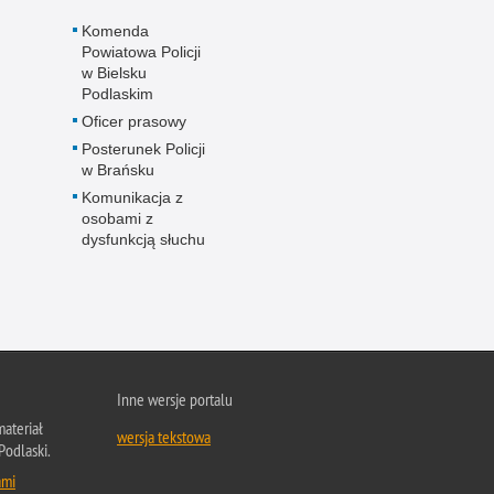
Komenda
Powiatowa Policji
w Bielsku
Podlaskim
Oficer prasowy
Posterunek Policji
w Brańsku
Komunikacja z
osobami z
dysfunkcją słuchu
Inne wersje portalu
ateriał
wersja tekstowa
Podlaski.
ami