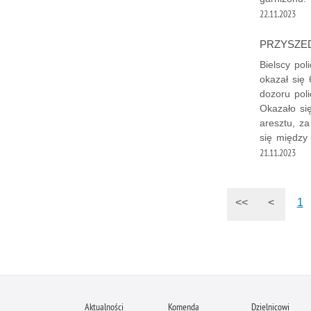
22.11.2023
PRZYSZED
Bielscy pol
okazał się
dozoru pol
Okazało si
aresztu, za
się między
21.11.2023
<<
<
1
Aktualności
Komenda
Dzielnicowi