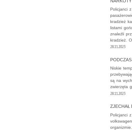
NARKOTY
Policjanci 
pasażerowi
kradzież k
listami go
znaleźli p
kradzież. O
28.11.2023
PODCZAS 
Niskie temp
przebywają
są na wych
zwierzęta 
28.11.2023
ZJECHAŁ 
Policjanci 
volkswagena
organizmie.