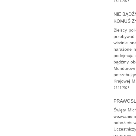
23.11.2023
NIE BĄDŹ
KOMUŚ ŻY
Bielscy pol
przebywać 
właśnie on
narażone n
podejmują d
bądźmy obo
Mundurowi 
potrzebują
Krajowej M
22.11.2023
PRAWOSŁ
Święty Mich
wezwaniem 
nabożeństwo
Uczestniczy
garnizonu.