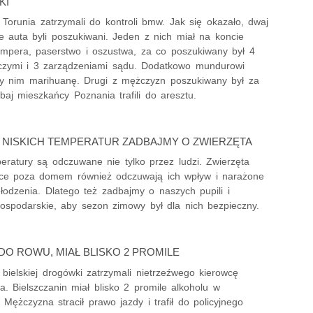
KI
z Torunia zatrzymali do kontroli bmw. Jak się okazało, dwaj
e auta byli poszukiwani. Jeden z nich miał na koncie
ampera, paserstwo i oszustwa, za co poszukiwany był 4
ńczymi i 3 zarządzeniami sądu. Dodatkowo mundurowi
rzy nim marihuanę. Drugi z mężczyzn poszukiwany był za
baj mieszkańcy Poznania trafili do aresztu.
NISKICH TEMPERATUR ZADBAJMY O ZWIERZĘTA
eratury są odczuwane nie tylko przez ludzi. Zwierzęta
ce poza domem również odczuwają ich wpływ i narażone
łodzenia. Dlatego też zadbajmy o naszych pupili i
gospodarskie, aby sezon zimowy był dla nich bezpieczny.
DO ROWU, MIAŁ BLISKO 2 PROMILE
z bielskiej drogówki zatrzymali nietrzeźwego kierowcę
. Bielszczanin miał blisko 2 promile alkoholu w
 Mężczyzna stracił prawo jazdy i trafił do policyjnego