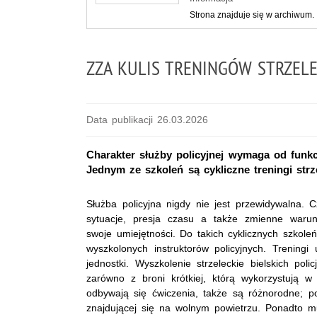
Strona znajduje się w archiwum.
ZZA KULIS TRENINGÓW STRZEL
Data publikacji 26.03.2026
Charakter służby policyjnej wymaga od funkc
Jednym ze szkoleń są cykliczne treningi strze
Służba policyjna nigdy nie jest przewidywalna. 
sytuacje, presja czasu a także zmienne warun
swoje umiejętności. Do takich cyklicznych szkole
wyszkolonych instruktorów policyjnych. Treningi
jednostki. Wyszkolenie strzeleckie bielskich pol
zarówno z broni krótkiej, którą wykorzystują w 
odbywają się ćwiczenia, także są różnorodne; pol
znajdującej się na wolnym powietrzu. Ponadto mu