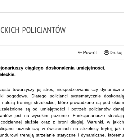
ECKICH POLICJANTÓW
Powrót
Drukuj
jonariuszy ciągłego doskonalenia umiejętności.
leckie.
Często towarzyszy jej stres, niespodziewanie czy dynamiczne
ki pogodowe. Dlatego policjanci systematycznie doskonalą
ń należą treningi strzeleckie, które prowadzone są pod okiem
 uzależnione są od umiejętności i potrzeb policjantów danej
icjantów jest na wysokim poziomie. Funkcjonariusze strzelają
codziennej służbie oraz z broni długiej. Warunki, w jakich
icjanci uczestniczą w ćwiczeniach na strzelnicy krytej, jak i
ndurowi trenują strzelanie statyczne i dynamiczne, któremu