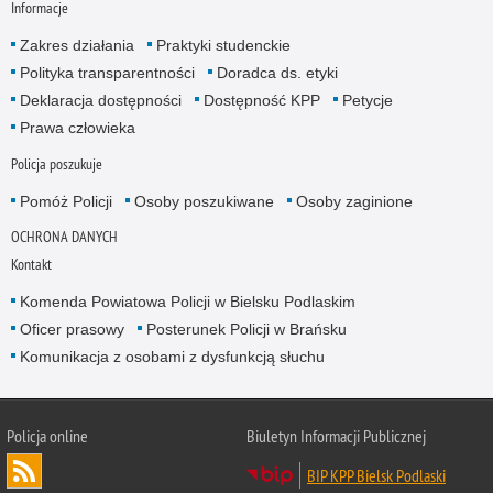
Informacje
Zakres działania
Praktyki studenckie
Polityka transparentności
Doradca ds. etyki
Deklaracja dostępności
Dostępność KPP
Petycje
Prawa człowieka
Policja poszukuje
Pomóż Policji
Osoby poszukiwane
Osoby zaginione
OCHRONA DANYCH
Kontakt
Komenda Powiatowa Policji w Bielsku Podlaskim
Oficer prasowy
Posterunek Policji w Brańsku
Komunikacja z osobami z dysfunkcją słuchu
Policja online
Biuletyn Informacji Publicznej
BIP KPP Bielsk Podlaski