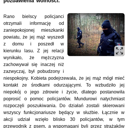
pozbawienia wolności.
Rano bielscy policjanci
otrzymali informację od
zaniepokojonej mieszkanki
powiatu, że jej mąż wyszedł
z domu i poszedł w
kierunku lasu. Z jej relacji
wynikało, że mężczyzna
zachowywał się inaczej niż
zazwyczaj, był pobudzony i
niespokojny. Kobieta podejrzewała, że jej mąż mógł mieć
kontakt ze środkami odurzającymi. To wzbudziło jej
niepokój o jego zdrowie i życie, dlatego postanowiła
poprosić o pomoc policjantów. Mundurowi natychmiast
rozpoczęli poszukiwania. Do działań zostali skierowani
wszyscy funkcjonariusze będący w służbie. Łącznie w
akcji udział wzięło blisko 30 policjantów, w tym
przewodnik z psem, a wspomagani byli przez strażaków