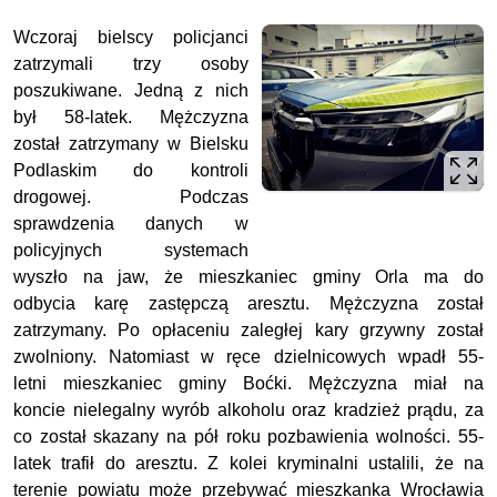
Wczoraj bielscy policjanci
zatrzymali trzy osoby
poszukiwane. Jedną z nich
był 58-latek. Mężczyzna
został zatrzymany w Bielsku
Podlaskim do kontroli
drogowej. Podczas
sprawdzenia danych w
policyjnych systemach
wyszło na jaw, że mieszkaniec gminy Orla ma do
odbycia karę zastępczą aresztu. Mężczyzna został
zatrzymany. Po opłaceniu zaległej kary grzywny został
zwolniony. Natomiast w ręce dzielnicowych wpadł 55-
letni mieszkaniec gminy Boćki. Mężczyzna miał na
koncie nielegalny wyrób alkoholu oraz kradzież prądu, za
co został skazany na pół roku pozbawienia wolności. 55-
latek trafił do aresztu. Z kolei kryminalni ustalili, że na
terenie powiatu może przebywać mieszkanka Wrocławia