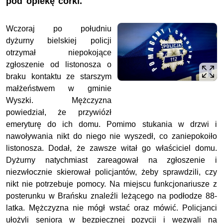
pod opiekę córki.
Wczoraj po południu
dyżurny bielskiej policji
otrzymał niepokojące
zgłoszenie od listonosza o
braku kontaktu ze starszym
małżeństwem w gminie
Wyszki. Mężczyzna
powiedział, że przywiózł
emeryturę do ich domu. Pomimo stukania w drzwi i
nawoływania nikt do niego nie wyszedł, co zaniepokoiło
listonosza. Dodał, że zawsze witał go właściciel domu.
Dyżurny natychmiast zareagował na zgłoszenie i
niezwłocznie skierował policjantów, żeby sprawdzili, czy
nikt nie potrzebuje pomocy. Na miejscu funkcjonariusze z
posterunku w Brańsku znaleźli leżącego na podłodze 88-
latka. Mężczyzna nie mógł wstać oraz mówić. Policjanci
ułożyli seniora w bezpiecznej pozycji i wezwali na