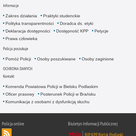
Informacje
Zakres działania
Praktyki studenckie
Polityka transparentności
Doradca ds. etyki
Deklaracja dostępności
Dostępność KPP
Petycje
Prawa człowieka
Policja poszukuje
Pomóż Policji
Osoby poszukiwane
Osoby zaginione
OCHRONA DANYCH
Kontakt
Komenda Powiatowa Policji w Bielsku Podlaskim
Oficer prasowy
Posterunek Policji w Brańsku
Komunikacja z osobami z dysfunkcją słuchu
Policja online
Biuletyn Informacji Publicznej
BIP KPP Bielsk Podlaski