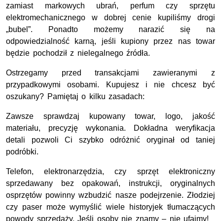
zamiast markowych ubrań, perfum czy sprzętu
elektromechanicznego w dobrej cenie kupiliśmy drogi
„bubel”. Ponadto możemy narazić się na
odpowiedzialność karną, jeśli kupiony przez nas towar
będzie pochodził z nielegalnego źródła.
Ostrzegamy przed transakcjami zawieranymi z
przypadkowymi osobami. Kupujesz i nie chcesz być
oszukany? Pamiętaj o kilku zasadach:
Zawsze sprawdzaj kupowany towar, logo, jakość
materiału, precyzję wykonania. Dokładna weryfikacja
detali pozwoli Ci szybko odróżnić oryginał od taniej
podróbki.
Telefon, elektronarzędzia, czy sprzęt elektroniczny
sprzedawany bez opakowań, instrukcji, oryginalnych
osprzętów powinny wzbudzić nasze podejrzenie. Złodziej
czy paser może wymyślić wiele historyjek tłumaczących
powody sprzedaży. Jeśli osoby nie znamy – nie ufajmy!